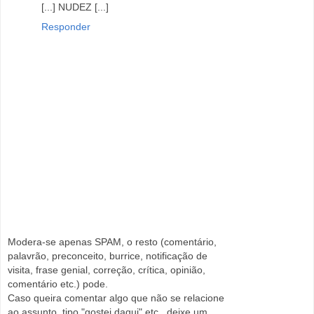
[...] NUDEZ [...]
Responder
Modera-se apenas SPAM, o resto (comentário,
palavrão, preconceito, burrice, notificação de
visita, frase genial, correção, crítica, opinião,
comentário etc.) pode.
Caso queira comentar algo que não se relacione
ao assunto, tipo "gostei daqui" etc., deixe um