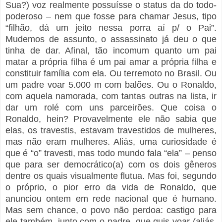
Sua?) voz realmente possuísse o status da do todo-
poderoso – nem que fosse para chamar Jesus, tipo
“filhão, dá um jeito nessa porra aí p/ o Pai”.
Mudemos de assunto, o assassinato já deu o que
tinha de dar. Afinal, tão incomum quanto um pai
matar a própria filha é um pai amar a própria filha e
constituir família com ela. Ou terremoto no Brasil. Ou
um padre voar
5.000 m
com balões. Ou o Ronaldo,
com aquela namorada, com tantas outras na lista, ir
dar um rolé com uns parceirões. Que coisa o
Ronaldo, hein? Provavelmente ele não sabia que
elas, os travestis, estavam travestidos de mulheres,
mas não eram mulheres. Aliás, uma curiosidade é
que é “o” travesti, mas todo mundo fala “ela” – penso
que para ser democrático(a) com os dois gêneros
dentre os quais visualmente flutua. Mas foi, segundo
o próprio, o pior erro da vida de Ronaldo, que
anunciou ontem em rede nacional que é humano.
Mas sem chance, o povo não perdoa: castigo para
ele também, junto com o padre, que quis voar (aliás,