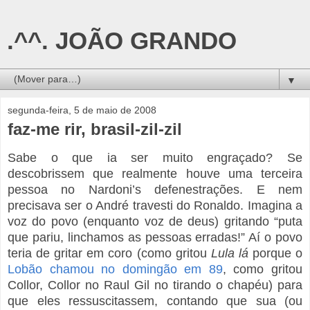
.^^. JOÃO GRANDO
▼
segunda-feira, 5 de maio de 2008
faz-me rir, brasil-zil-zil
Sabe o que ia ser muito engraçado? Se
descobrissem que realmente houve uma terceira
pessoa no Nardoni’s defenestrações. E nem
precisava ser o André travesti do Ronaldo. Imagina a
voz do povo (enquanto voz de deus) gritando “puta
que pariu, linchamos as pessoas erradas!” Aí o povo
teria de gritar em coro (como gritou
Lula lá
porque o
Lobão chamou no domingão em 89
, como gritou
Collor, Collor no Raul Gil no tirando o chapéu) para
que eles ressuscitassem, contando que sua (ou