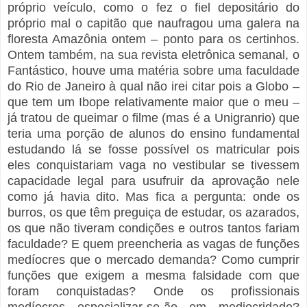
próprio veículo, como o fez o fiel depositário do
próprio mal o capitão que naufragou uma galera na
floresta Amazônia ontem – ponto para os certinhos.
Ontem também, na sua revista eletrônica semanal, o
Fantástico, houve uma matéria sobre uma faculdade
do Rio de Janeiro à qual não irei citar pois a Globo –
que tem um Ibope relativamente maior que o meu –
já tratou de queimar o filme (mas é a Unigranrio) que
teria uma porção de alunos do ensino fundamental
estudando lá se fosse possível os matricular pois
eles conquistariam vaga no vestibular se tivessem
capacidade legal para usufruir da aprovação nele
como já havia dito. Mas fica a pergunta: onde os
burros, os que têm preguiça de estudar, os azarados,
os que não tiveram condições e outros tantos fariam
faculdade? E quem preencheria as vagas de funções
medíocres que o mercado demanda? Como cumprir
funções que exigem a mesma falsidade com que
foram conquistadas? Onde os profissionais
medíocres especializar-se-ão em mediocridade?