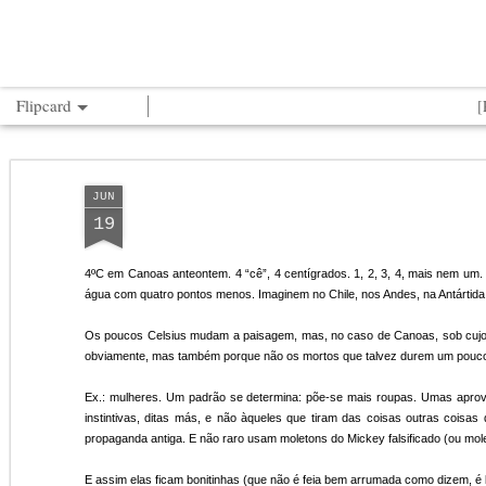
.^^. JOÃO GRANDO
Flipcard
Recente
Data
Marcad
Autor
or
JUN
Eterno retorno de
dia e noite [sobre
O porco
Pin
19
Roberto e
Aftersun]
explicado
inf
Eterno retorno de
Pin
Romário
histó
dia e noite [sobre
Jul 17th
May 16th
Sep 16th
Roberto e
O porco explicado
inf
Aftersun]
Romário
histó
4ºC em Canoas anteontem. 4 “cê”, 4 centígrados. 1, 2, 3, 4, mais nem um.
água com quatro pontos menos. Imaginem no Chile, nos Andes, na Antártida
Os poucos Celsius mudam a paisagem, mas, no caso de Canoas, sob cujo c
Gueparda
Palestra vs.
Céu_selfie
obviamente, mas também porque não os mortos que talvez durem um pouco
Espetáculo
com
[#F
Jun 15th
Jun 2nd
Dec 28th
N
Gueparda
Céu_selfie
com
Ex.: mulheres. Um padrão se determina: põe-se mais roupas. Umas aprovei
[#F
instintivas, ditas más, e não àqueles que tiram das coisas outras cois
propaganda antiga. E não raro usam moletons do Mickey falsificado (ou mole
E assim elas ficam bonitinhas (que não é feia bem arrumada como dizem, 