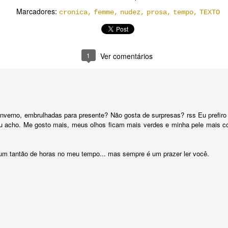
Marcadores:
cronica
femme
nudez
prosa
tempo
TEXTO
ijinho no
Estranhos
Não voto Adrilles
Pau de selfie 
coração
populares
Back to the
1
Ver comentários
Future
Estranhos
ar 24th
Mar 13th
Mar 6th
Jan 24th
Não voto Adrilles
populares
lzheimer
Acerto errático
Share it
Tantoentre_te
inverno, embrulhadas para presente? Não gosta de surpresas? rss Eu prefiro
mporário
enterrado pelo
Acerto errático
erro: achemo-lo
u acho. Me gosto mais, meus olhos ficam mais verdes e minha pele mais cor
lzheimer
ct 20th
Oct 16th
Oct 13th
Sep 8th
enterrado pelo
Share it
mporário
erro: achemo-lo
um tantão de horas no meu tempo... mas sempre é um prazer ler você.
Sol Só1
Et (preparatório)
(Letra/Música:
18/5, 9 para a
até 08/06/14
Che/Korda)
un 24th
Jun 9th
May 29th
May 18th
18/5, 9 para a