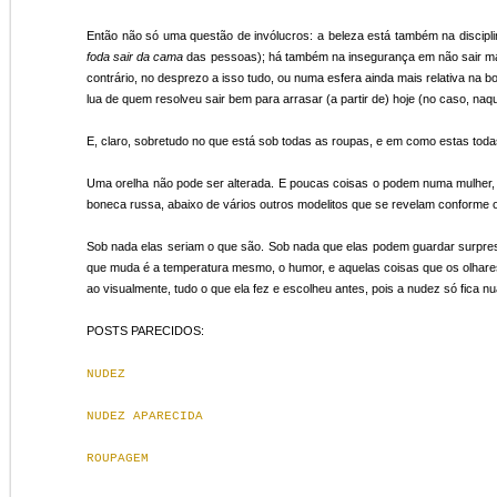
Capitã Brasil
Conversa com o
Rol fabuloso
Kit_i
artista
rinit
Então não só uma questão de invólucros: a beleza está também na discip
Kit_i
Aug 8th
Jul 7th
Jul 7th
J
Rol fabuloso
foda sair
da cama
das pessoas); há também na insegurança em não sair mai
rinit
contrário, no desprezo a isso tudo, ou numa esfera ainda mais relativa n
lua de quem resolveu sair bem para arrasar (a partir de) hoje (no caso, naque
E, claro, sobretudo no que está sob todas as roupas, e em como estas todas
Mateus, 6: 22-23
A outra crise: o
Tempo absoluto
Einst
outro
(recursos
Tempo absoluto
Uma orelha não pode ser alterada. E poucas coisas o podem numa mulher, 
poéticos do
(recursos
Mar 28th
Mar 22nd
Mar 14th
F
Einst
realismo formal)
boneca russa, abaixo de vários outros modelitos que se revelam conforme o 
poéticos do
realismo formal)
Sob nada elas seriam o que são. Sob nada que elas podem guardar surpre
que muda é a temperatura mesmo, o humor, e aquelas coisas que os olhares
ao visualmente, tudo o que ela fez e escolheu antes, pois a nudez só fica n
Filmar como se
O rosto da
A inocência
Ima
O rosto da
ninguém
humanidade no
ganhou os
re
Filmar como se
humanidade no
estivesse
terror das
dentes
POSTS PARECIDOS:
Ima
Nov 16th
Nov 13th
Nov 6th
O
ninguém
terror das
olhando
barragens de
re
estivesse olhando
barragens de
Mariana
NUDEZ
Mariana
NUDEZ APARECIDA
Papai é o maior
Bandeira branca
Miame-me
Conf
na Lua, Dia da
(autorretrato à
ROUPAGEM
Bandeira branca
Amizade
RBritto)
Aug 9th
Jul 20th
Jul 7th
J
na Lua, Dia da
Conf