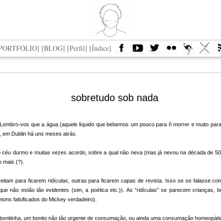
[PORTFÓLIO]
[BLOG]
[Perfil]
[Índice]
tores mais
Saúdo, saúde,
A imprecisa
Jersey
sobretudo sob nada
luentes da
saudade
saudade da
tores mais
A imprecisa
ria ocidental
Ditadura Militar
Saúdo, saúde,
Jul 5th
Oct 4th
Oct 5th
Aug 30th
luentes da
saudade da
saudade
ria ocidental
Ditadura Militar
 Lembro-vos que a água (aquele líquido que bebemos um pouco para ñ morrer e muito para v
, em Dublin há uns meses atrás.
éu durmo e muitas vezes acordo, sobre a qual não neva (mas já nevou na década de 50, 
Eterna
Feira Parte -
Atelier novo
Grisaille
 mais (?).
emoração
destaque_me
Eterna
orçaChape]
ov 29th
Nov 6th
Oct 5th
Oct 5th
emoração
tam para ficarem ridículas, outras para ficarem capas de revista. Isso se se falasse co
orçaChape]
as que não estão tão evidentes (sim, a poética etc.)). As “ridículas” se parecem cri
1
tons falsificados do Mickey verdadeiro).
é bonitinha, um bonito não tão urgente de consumação, ou ainda uma consumação homeopáti