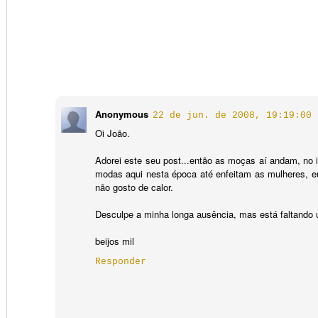
Amizade
Domingo é nós,
Idade de Cristo
Licença patética
Be
rapeize!
Domingo é nós,
Apr 3rd
Apr 3rd
Apr 2nd
M
Licença patética
rapeize!
Anonymous
22 de jun. de 2008, 19:19:00
Oi João.
Natalidade
Academicismo
Detalhes_GUER
A
Adorei este seu post...então as moças aí andam, no 
RA ET PAZ
te
modas aqui nesta época até enfeitam as mulheres, e
A
Dec 25th
Dec 21st
Nov 19th
O
Natalidade
Academicismo
te
não gosto de calor.
Desculpe a minha longa ausência, mas está faltando 
Luísa is luz
beijos mil
Meteoro de Gaza
Escaneamento
intermitente de
Escaneamento
Responder
momentos para
intermitente de
Jul 14th
Jul 14th
Jun 27th
J
fotomemorização
momentos para
fotomemorização