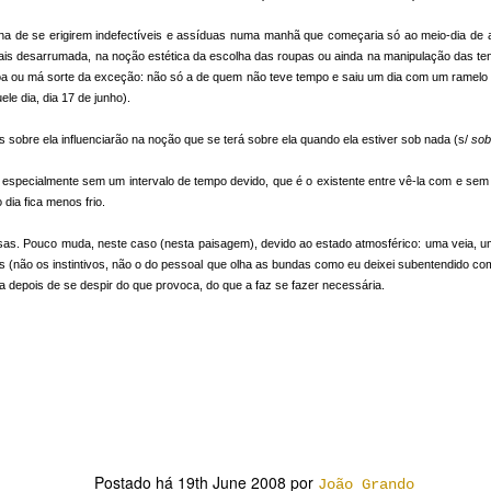
te: sinusite,
Colagem~sítio
Rol Fabuloso -
Abertura Ro
e, bronquite
específico~interv
vídeo
Fabuloso: fot
lina de se erigirem indefectíveis e assíduas numa manhã que começaria só ao meio-dia d
enção
te: sinusite,
un 29th
May 12th
May 3rd
Apr 21st
s desarrumada, na noção estética da escolha das roupas ou ainda na manipulação das ten
e, bronquite
a boa ou má sorte da exceção: não só a de quem não teve tempo e saiu um dia com um ramelo
le dia, dia 17 de junho).
 sobre ela influenciarão na noção que se terá sobre ela quando ela estiver sob nada (s/
sob
ein realista
À/A luz da
O Quarterback
Star Wars
empatia [caso
do 3º milênio
ascende à
À/A luz da
Star Wars
especialmente sem um intervalo de tempo devido, que é o existente entre vê-la com e sem
pai_Aladim/filho_
mitologia
empatia [caso
O Quarterback do
eb 12th
Feb 10th
Jan 25th
Jan 11th
ein realista
ascende à
Abu]
dia fica menos frio.
pai_Aladim/filho_
3º milênio
mitologia
Abu]
sas. Pouco muda, neste caso (nesta paisagem), devido ao estado atmosférico: uma veia, 
 (não os instintivos, não o do pessoal que olha as bundas como eu deixei subentendido co
ua depois de se despir do que provoca, do que a faz se fazer necessária.
ginação =
Pelé, O Rei.
Planeta reserva
natureza-mor
alização²
ginação =
ct 31st
Oct 23rd
Oct 16th
Oct 14th
Pelé, O Rei.
Planeta reserva
alização²
orto da rua
Elvy Yost must be
Presente
Lúli 1º ano
an elf
criptografado
Presente
un 23rd
Jun 18th
Jun 12th
May 25th
Postado há
19th June 2008
por
orto da rua
João Grando
criptografado