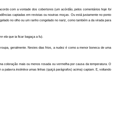
l
Jersey - Grando
Cartazes da 1ª
Jamais faria isso
os
individual (Rol
contigo
e acordo com a vontade dos cobertores (um acórdão, pelos comentários
hoje foi
Fabuloso
Apr 19th
Apr 19th
Mar 31st
dências captadas em revistas ou noutras moças. Ou está justamente no ponto
[Blackwall])
 gelado no olho ou um ranho congelado no nariz, como também a da virada para
re ela
que ia ficar bagaça a fu).
Happy Xmas
Comer & Beber
Esperança.
MMXV
em Canoas
Cinismo,
Esperança.
 roupa, geralmente. Nestes dias frios, a nudez é como a menor boneca de uma
escárnio. Inda
Comer & Beber
Cinismo,
Dec 24th
Dec 22nd
Nov 26th
esperança.
em Canoas
escárnio. Inda
esperança.
uma coloração mais ou menos rosada ou vermelha por causa da temperatura. O
m a palavra
instintiva
umas linhas (quiçá parágrafos) acima) captam. E, voltando
ta
33
[#Comics] Olha
Quisera ser sim,
mas foi não
[santinho]
Oct 3rd
Aug 26th
Aug 20th
O homem que
Vinde
Calma, gente
nos ajudou a
O homem que
olhar
Apr 13th
Apr 5th
Apr 5th
nos ajudou a