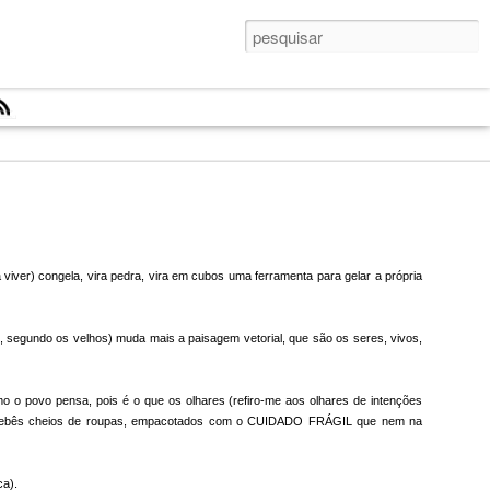
À Alair Gomes
RE:
Dos dois tipos de
coragem
Dos dois tipos de
Jun 21st
Jun 20th
Jun 22nd
À Alair Gomes
RE:
coragem
iver) congela, vira pedra, vira em cubos uma ferramenta para gelar a própria
1
segundo os velhos) muda mais a paisagem vetorial, que são os seres, vivos,
Mês de trabalho
#shelfie
A chuva cênica
cheio
[Tchau, Rio2016]
Mês de trabalho
Sep 22nd
Sep 1st
Aug 22nd
#shelfie
mo o povo pensa, pois é o que os olhares (refiro-me aos olhares de intenções
cheio
anças, bebês cheios de roupas, empacotados com o CUIDADO FRÁGIL que nem na
ca).