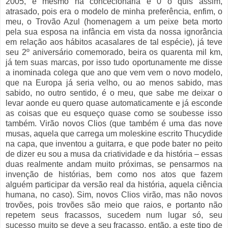
2005, e mesmo na concecionária e 0 o quis assim,
atrasado, pois era o modelo de minha preferência, enfim, o
meu, o Trovão Azul (homenagem a um peixe beta morto
pela sua esposa na infância em vista da nossa ignorância
em relação aos hábitos acasalares de tal espécie), já teve
seu 2º aniversário comemorado, beira os quarenta mil km,
já tem suas marcas, por isso tudo oportunamente me disse
a inominada colega que ano que vem vem o novo modelo,
que na Europa já seria velho, ou ao menos sabido, mas
sabido, no outro sentido, é o meu, que sabe me deixar o
levar aonde eu quero quase automaticamente e já esconde
as coisas que eu esqueço quase como se soubesse isso
também. Virão novos Clios (que também é uma das nove
musas, aquela que carrega um moleskine escrito Thucydide
na capa, que inventou a guitarra, e que pode bater no peito
de dizer eu sou a musa da criatividade e da história – essas
duas realmente andam muito próximas, se pensarmos na
invenção de histórias, bem como nos atos que fazem
alguém participar da versão real da história, aquela ciência
humana, no caso). Sim, novos Clios virão, mas não novos
trovões, pois trovões são meio que raios, e portanto não
repetem seus fracassos, sucedem num lugar só, seu
sucesso muito se deve a seu fracasso, então, a este tipo de