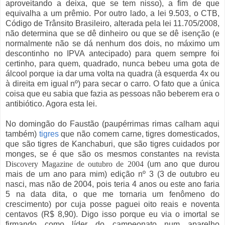
aproveitando a deixa, que se tem nisso), a fim de que
equivalha a um prêmio. Por outro lado, a lei 9.503, o CTB,
Código de Trânsito Brasileiro, alterada pela lei 11.705/2008,
não determina que se dê dinheiro ou que se dê isenção (e
normalmente não se dá nenhum dos dois, no máximo um
descontinho no IPVA antecipado) para quem sempre foi
certinho, para quem, quadrado, nunca bebeu uma gota de
álcool porque ia dar uma volta na quadra (à esquerda 4x ou
à direita em igual nº) para secar o carro. O fato que a única
coisa que eu sabia que fazia as pessoas não beberem era o
antibiótico. Agora esta lei.
No domingão do Faustão (paupérrimas rimas calham aqui
também)
tigres
que não comem carne, tigres domesticados,
que são tigres de Kanchaburi, que são tigres cuidados por
monges, se é que são os mesmos constantes na revista
Discovery Magazine de outubro de 2004
(um ano que durou
mais de um ano para mim) edição nº 3 (3 de outubro eu
nasci, mas não de 2004, pois teria 4 anos ou este ano faria
5 na data dita, o que me tornaria um fenômeno do
crescimento) por cuja posse paguei oito reais e noventa
centavos (R$ 8,90). Digo isso porque eu via o imortal se
firmando como líder do campeonato num aparelho