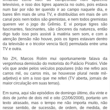
televisivo, e isso dos tigres aparecia no outro, pois estava
num bar por não ter querido ir ao campo naquele dia, e
bares têm mais de uma TV, e distribuídas em mais de um
canal pois nem todos são gremistas, e nem todos gremistas
querem ver o jogo do Grêmio. E vi porque tigres são
fascinantes, fascinantes, são cânceres da natureza, então
digo tudo isso pois assisti à matéria sem som, e com a
atenção (tensão não houve, pois os tigres estavam dentro
da televisão e o tricolor vencia fácil) permutada entre uma
TV e outra.
No ZH, Marcos Rolim mui oportunamente falava da
vergonhosa demissão do motorista do Palácio Piratini. Vide
vós que andei pelos veículos populares (não me refiro aos
carros mil, ou carros mis, se houvesse plural neste mil-
adjetivo) e sim a isso que me referi (TV aberta, jornais de
maior circulação em suas terras).
Em suma, aqui são episódios de domingo último, dia vinte e
dois de junho de dois mil e oito (22/06/2008), portanto um
texto atrasado, mas o tempo me não importa muito, não
nesse sentido, de sucessão, de ordem, de medida, de