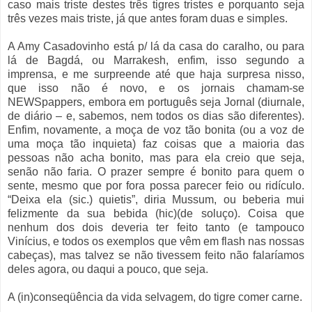
caso mais triste destes três tigres tristes e porquanto seja
três vezes mais triste, já que antes foram duas e simples.
A Amy Casadovinho está p/ lá da casa do caralho, ou para
lá de Bagdá, ou Marrakesh, enfim, isso segundo a
imprensa, e me surpreende até que haja surpresa nisso,
que isso não é novo, e os jornais chamam-se
NEWSpappers, embora em português seja Jornal (diurnale,
de diário – e, sabemos, nem todos os dias são diferentes).
Enfim, novamente, a moça de voz tão bonita (ou a voz de
uma moça tão inquieta) faz coisas que a maioria das
pessoas não acha bonito, mas para ela creio que seja,
senão não faria. O prazer sempre é bonito para quem o
sente, mesmo que por fora possa parecer feio ou ridículo.
“Deixa ela (sic.) quietis”, diria Mussum, ou beberia mui
felizmente da sua bebida (hic)(de soluço). Coisa que
nenhum dos dois deveria ter feito tanto (e tampouco
Vinícius, e todos os exemplos que vêm em flash nas nossas
cabeças), mas talvez se não tivessem feito não falaríamos
deles agora, ou daqui a pouco, que seja.
A (in)conseqüência da vida selvagem, do tigre comer carne.