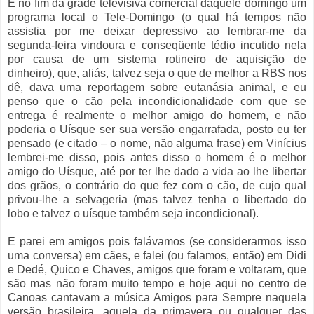
E no fim da grade televisiva comercial daquele domingo um
programa local o Tele-Domingo (o qual há tempos não
assistia por me deixar depressivo ao lembrar-me da
segunda-feira vindoura e conseqüente tédio incutido nela
por causa de um sistema rotineiro de aquisição de
dinheiro), que, aliás, talvez seja o que de melhor a RBS nos
dê, dava uma reportagem sobre eutanásia animal, e eu
penso que o cão pela incondicionalidade com que se
entrega é realmente o melhor amigo do homem, e não
poderia o Uísque ser sua versão engarrafada, posto eu ter
pensado (e citado – o nome, não alguma frase) em Vinícius
lembrei-me disso, pois antes disso o homem é o melhor
amigo do Uísque, até por ter lhe dado a vida ao lhe libertar
dos grãos, o contrário do que fez com o cão, de cujo qual
privou-lhe a selvageria (mas talvez tenha o libertado do
lobo e talvez o uísque também seja incondicional).
E parei em amigos pois falávamos (se considerarmos isso
uma conversa) em cães, e falei (ou falamos, então) em Didi
e Dedé, Quico e Chaves, amigos que foram e voltaram, que
são mas não foram muito tempo e hoje aqui no centro de
Canoas cantavam a música Amigos para Sempre naquela
versão brasileira, aquela da primavera ou qualquer das