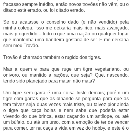
fracasso sempre inédito, então novos trovões não vêm, ou o
ditado está errado, ou foi ditado errado.
Se eu acatasse o conselho dado (e não vendido) pela
minha colega, isso me deixaria mais rico, mais avançado,
mais progredido – tudo o que uma nação ou qualquer lugar
que mantenha uma bandeira gostaria de ser. E me deixaria
sem meu Trovão.
Trovão é chamado também o rugido dos tigres.
Mas a quem e para que ruge um tigre vegetariano, ou
onívoro, ou mantido a rações, que seja? Que, nascendo,
tendo sido planejado para matar, não mata?
Um tigre sem garra é uma coisa triste demais; porém um
tigre com garras que as olhando se pergunta para que as
tem talvez seja duas vezes mais triste, ou talvez pior ainda
o tigre que caça bolas e nem sabe que poderia estar
vivendo do que brinca, estar caçando um antílope, ou até
um búfalo, ou até um urso, com a emoção de ter de vencer
para comer, ter na caça a vida em vez do hobby, e este é o