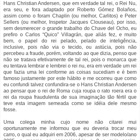
Hans Christian Andersen, que em verdade tal rei, o Rei Nu,
era seu, e fora adaptado por Roberto Gómez Bolaños,
assim como o foram Chaplin (ou melhor, Carlitos) e Peter
Sellers (ou melhor, Inspetor Jacques Clouseau), por isso,
sem desmerecer o grande trabalho do Chave del Ocho, eu
prefiro o Carlos “Quico” Villagrán, que aliás fez, e muito
bem, o papel do rei pelado, pelado de inteligência,
inclusive, pois não via o tecido, ou astúcia, pois não
percebeu a fraude, porém, voltando ao que dizia, penso que
não se tratava efetivamente de tal rei, pois o monarca que
eu tentava lembrar e lembrei o rei nu, era em verdade um rei
que fazia uma lei conforme as coisas sucediam e é bem
famoso justamente por este hábito e me ocorreu que como
eu confundi talvez confundira-se o Hans Christian Andersen
ao pensar que o rei de Roma cuja roupa o rato roera era o
rei da roupa fraudulenta de sua imaginação tão fértil que
teve esta imagem semeada como se idéia dele mesmo
fosse.
Uma colega minha cujo nome não citarei mui
oportunamente me informou que eu deveria trocar meu
carro, o qual eu adquiri em 2006, apesar de ser modelo/ano