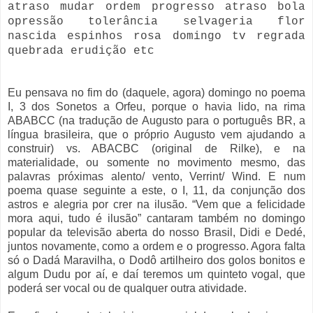
atraso mudar ordem progresso atraso bola
opressão tolerância selvageria flor
nascida espinhos rosa domingo tv regrada
quebrada erudição etc
Eu pensava no fim do (daquele, agora) domingo no poema
I, 3 dos Sonetos a Orfeu, porque o havia lido, na rima
ABABCC (na tradução de Augusto para o português BR, a
língua brasileira, que o próprio Augusto vem ajudando a
construir) vs. ABACBC (original de Rilke), e na
materialidade, ou somente no movimento mesmo, das
palavras próximas alento/ vento, Verrint/ Wind. E num
poema quase seguinte a este, o I, 11, da conjunção dos
astros e alegria por crer na ilusão. “Vem que a felicidade
mora aqui, tudo é ilusão” cantaram também no domingo
popular da televisão aberta do nosso Brasil, Didi e Dedé,
juntos novamente, como a ordem e o progresso. Agora falta
só o Dadá Maravilha, o Dodô artilheiro dos golos bonitos e
algum Dudu por aí, e daí teremos um quinteto vogal, que
poderá ser vocal ou de qualquer outra atividade.