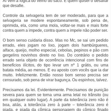
Aí vem a lógica do velho do saco. E quem quiser o desafiar
que desafie.
Controle da selvageria tem de ser moderado, para que a
selvageria se modere espontaneamente, sob pena de,
oprimida, ela, como uma mola, voltar-se mais e mais forte
contra quem a impede, contra quem a impele não poder ser.
O bom senso cuidaria disso. Mas no Mc, se sai um pedido
errado, eles jogam no lixo, jogam dois hambúrgueres,
alface, queijo, molho especial, cebolas, pepinos e pão com
gergelins novinhos direto no lixo. Do contrário o pedido
errado seria objeto de ocorrência intencional com fins de
benefícios ilícitos, do tipo levar um nº 1 grátis, ou uma
batata média, ao menos. E eu aposto com vocês que ia dar
muito. Infelizmente. Então nosso bom senso precisa ser
censurado, sob pena de virar bagunça. Ou espinhos, talvez.
Precisamos da lei. Evidentemente. Precisamos de punição
severa para quem se torna uma arma letal no trânsito (ou
em qualquer outro lugar). A parte da tolerância zero não é
boa, aliás, a tolerância zero à parte – tolerância zero é
piada, e piada da cômica personagem do cômico finado