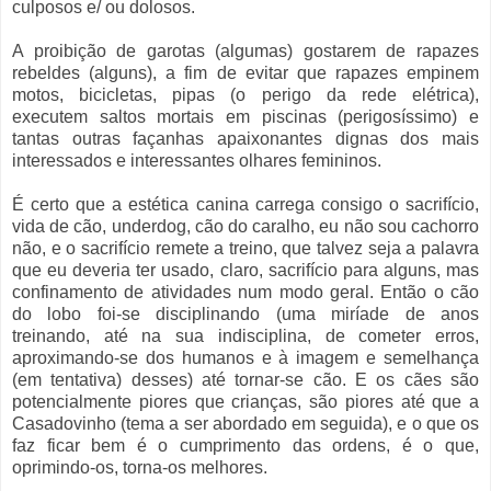
culposos e/ ou dolosos.
A proibição de garotas (algumas) gostarem de rapazes
rebeldes (alguns), a fim de evitar que rapazes empinem
motos, bicicletas, pipas (o perigo da rede elétrica),
executem saltos mortais em piscinas (perigosíssimo) e
tantas outras façanhas apaixonantes dignas dos mais
interessados e interessantes olhares femininos.
É certo que a estética canina carrega consigo o sacrifício,
vida de cão, underdog, cão do caralho, eu não sou cachorro
não, e o sacrifício remete a treino, que talvez seja a palavra
que eu deveria ter usado, claro, sacrifício para alguns, mas
confinamento de atividades num modo geral. Então o cão
do lobo foi-se disciplinando (uma miríade de anos
treinando, até na sua indisciplina, de cometer erros,
aproximando-se dos humanos e à imagem e semelhança
(em tentativa) desses) até tornar-se cão. E os cães são
potencialmente piores que crianças, são piores até que a
Casadovinho (tema a ser abordado em seguida), e o que os
faz ficar bem é o cumprimento das ordens, é o que,
oprimindo-os, torna-os melhores.