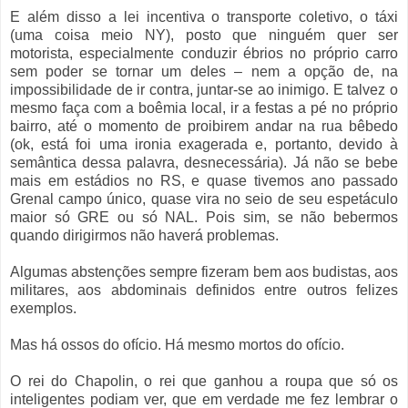
E além disso a lei incentiva o transporte coletivo, o táxi
(uma coisa meio NY), posto que ninguém quer ser
motorista, especialmente conduzir ébrios no próprio carro
sem poder se tornar um deles – nem a opção de, na
impossibilidade de ir contra, juntar-se ao inimigo. E talvez o
mesmo faça com a boêmia local, ir a festas a pé no próprio
bairro, até o momento de proibirem andar na rua bêbedo
(ok, está foi uma ironia exagerada e, portanto, devido à
semântica dessa palavra, desnecessária). Já não se bebe
mais em estádios no RS, e quase tivemos ano passado
Grenal campo único, quase vira no seio de seu espetáculo
maior só GRE ou só NAL. Pois sim, se não bebermos
quando dirigirmos não haverá problemas.
Algumas abstenções sempre fizeram bem aos budistas, aos
militares, aos abdominais definidos entre outros felizes
exemplos.
Mas há ossos do ofício. Há mesmo mortos do ofício.
O rei do Chapolin, o rei que ganhou a roupa que só os
inteligentes podiam ver, que em verdade me fez lembrar o