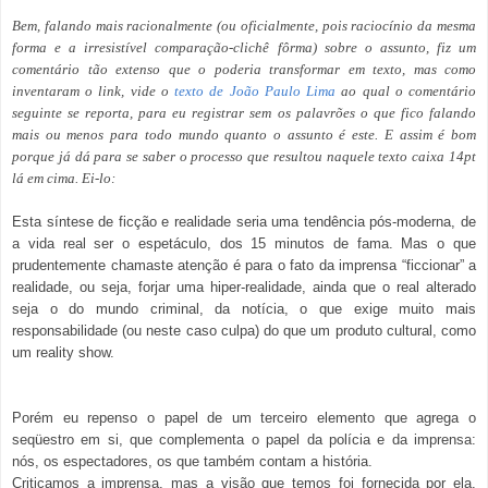
Bem, falando mais racionalmente (ou oficialmente, pois raciocínio da mesma
forma e a irresistível comparação-clichê fôrma) sobre o assunto, fiz um
comentário tão extenso que o poderia transformar em texto, mas como
inventaram o link, vide o
texto de João Paulo Lima
ao qual o comentário
seguinte se reporta, para eu registrar sem os palavrões o que fico falando
mais ou menos para todo mundo quanto o assunto é este. E assim é bom
porque já dá para se saber o processo que resultou naquele texto caixa 14pt
lá em cima. Ei-lo:
Esta síntese de ficção e realidade seria uma tendência pós-moderna, de
a vida real ser o espetáculo, dos 15 minutos de fama. Mas o que
prudentemente chamaste atenção é para o fato da imprensa “ficcionar” a
realidade, ou seja, forjar uma hiper-realidade, ainda que o real alterado
seja o do mundo criminal, da notícia, o que exige muito mais
responsabilidade (ou neste caso culpa) do que um produto cultural, como
um reality show.
Porém eu repenso o papel de um terceiro elemento que agrega o
seqüestro em si, que complementa o papel da polícia e da imprensa:
nós, os espectadores, os que também contam a história.
Criticamos a imprensa, mas a visão que temos foi fornecida por ela.