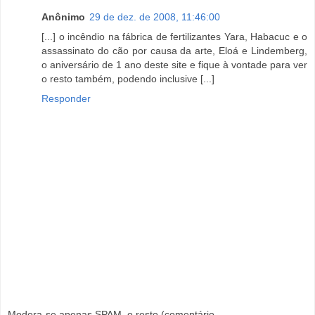
Anônimo
29 de dez. de 2008, 11:46:00
[...] o incêndio na fábrica de fertilizantes Yara, Habacuc e o
assassinato do cão por causa da arte, Eloá e Lindemberg,
o aniversário de 1 ano deste site e fique à vontade para ver
o resto também, podendo inclusive [...]
Responder
Modera-se apenas SPAM, o resto (comentário,