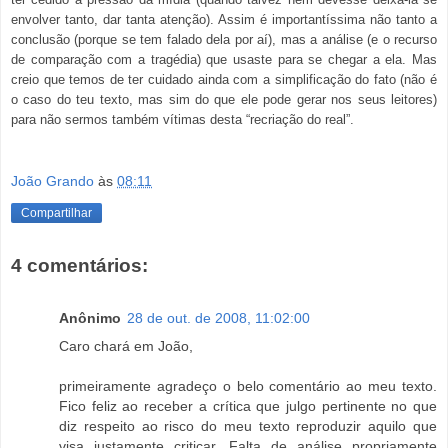
envolver tanto, dar tanta atenção). Assim é importantíssima não tanto a
conclusão (porque se tem falado dela por aí), mas a análise (e o recurso
de comparação com a tragédia) que usaste para se chegar a ela. Mas
creio que temos de ter cuidado ainda com a simplificação do fato (não é
o caso do teu texto, mas sim do que ele pode gerar nos seus leitores)
para não sermos também vítimas desta “recriação do real”.
João Grando
às
08:11
Compartilhar
4 comentários:
Anônimo
28 de out. de 2008, 11:02:00
Caro chará em João,
primeiramente agradeço o belo comentário ao meu texto.
Fico feliz ao receber a crítica que julgo pertinente no que
diz respeito ao risco do meu texto reproduzir aquilo que
visa justamente criticar. Falta de análise propriamente