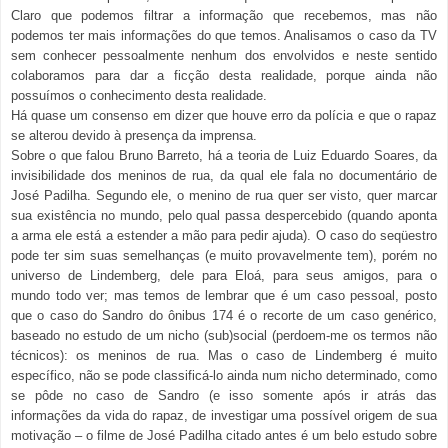
Claro que podemos filtrar a informação que recebemos, mas não
podemos ter mais informações do que temos. Analisamos o caso da TV
sem conhecer pessoalmente nenhum dos envolvidos e neste sentido
colaboramos para dar a ficção desta realidade, porque ainda não
possuímos o conhecimento desta realidade.
Há quase um consenso em dizer que houve erro da polícia e que o rapaz
se alterou devido à presença da imprensa.
Sobre o que falou Bruno Barreto, há a teoria de Luiz Eduardo Soares, da
invisibilidade dos meninos de rua, da qual ele fala no documentário de
José Padilha. Segundo ele, o menino de rua quer ser visto, quer marcar
sua existência no mundo, pelo qual passa despercebido (quando aponta
a arma ele está a estender a mão para pedir ajuda). O caso do seqüestro
pode ter sim suas semelhanças (e muito provavelmente tem), porém no
universo de Lindemberg, dele para Eloá, para seus amigos, para o
mundo todo ver; mas temos de lembrar que é um caso pessoal, posto
que o caso do Sandro do ônibus 174 é o recorte de um caso genérico,
baseado no estudo de um nicho (sub)social (perdoem-me os termos não
técnicos): os meninos de rua. Mas o caso de Lindemberg é muito
específico, não se pode classificá-lo ainda num nicho determinado, como
se pôde no caso de Sandro (e isso somente após ir atrás das
informações da vida do rapaz, de investigar uma possível origem de sua
motivação – o filme de José Padilha citado antes é um belo estudo sobre