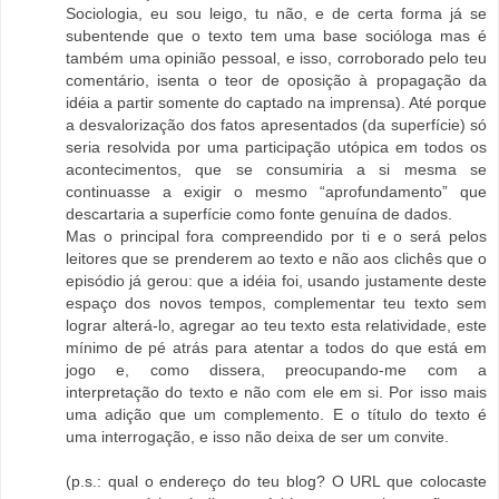
Sociologia, eu sou leigo, tu não, e de certa forma já se
subentende que o texto tem uma base socióloga mas é
também uma opinião pessoal, e isso, corroborado pelo teu
comentário, isenta o teor de oposição à propagação da
idéia a partir somente do captado na imprensa). Até porque
a desvalorização dos fatos apresentados (da superfície) só
seria resolvida por uma participação utópica em todos os
acontecimentos, que se consumiria a si mesma se
continuasse a exigir o mesmo “aprofundamento” que
descartaria a superfície como fonte genuína de dados.
Mas o principal fora compreendido por ti e o será pelos
leitores que se prenderem ao texto e não aos clichês que o
episódio já gerou: que a idéia foi, usando justamente deste
espaço dos novos tempos, complementar teu texto sem
lograr alterá-lo, agregar ao teu texto esta relatividade, este
mínimo de pé atrás para atentar a todos do que está em
jogo e, como dissera, preocupando-me com a
interpretação do texto e não com ele em si. Por isso mais
uma adição que um complemento. E o título do texto é
uma interrogação, e isso não deixa de ser um convite.
(p.s.: qual o endereço do teu blog? O URL que colocaste