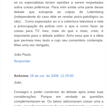
só os especialistas teriam opiniões a serem respeitadas
sobre coisas polêmicas. Para mim existe uma parte desse
debate que extrapola as culpas de Lidemberg
(independente do caso dele se revelar psico-patológico ou
não)… Como espectador eu vi a cobertura televisiva e nela
a preocupação da polícia com o que e como fazer as
coisas para TV. Isso, mais do que o resto, creio, é
importante para o debate público. Acho essa que é a idéia
que permeia meu texto e cujo seu comentário contempla.
Mais uma vez obrigado,
João Paulo.
Responder
Anônimo
28 de out. de 2008, 12:29:00
João,
Consagro o poder construtor do debate após estas tuas
considerações. Porque em verdade as questões
complementaram-se. Ou talvez adicionaram coisas uma a
outra, por não precisarem de um complemento, e assim se