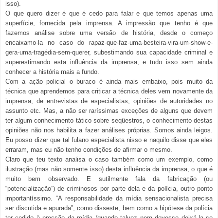
isso).
O que quero dizer é que é cedo para falar e que temos apenas uma
superfície, fornecida pela imprensa. A impressão que tenho é que
fazemos análise sobre uma versão de história, desde o começo
encaixamo-la no caso do rapaz-que-faz-uma-besteira-vira-um-show-e-
gera-uma-tragédia-sem-querer, subestimando sua capacidade criminal e
superestimando esta influência da imprensa, e tudo isso sem ainda
conhecer a história mais a fundo.
Com a ação policial o buraco é ainda mais embaixo, pois muito da
técnica que aprendemos para criticar a técnica deles vem novamente da
imprensa, de entrevistas de especialistas, opiniões de autoridades no
assunto etc. Mas, a não ser raríssimas exceções de alguns que devem
ter algum conhecimento tático sobre seqüestros, o conhecimento destas
opiniões não nos habilita a fazer análises próprias. Somos ainda leigos.
Eu posso dizer que tal fulano especialista nisso e naquilo disse que eles
erraram, mas eu não tenho condições de afirmar o mesmo.
Claro que teu texto analisa o caso também como um exemplo, como
ilustração (mas não somente isso) desta influência da imprensa, o que é
muito bem observado. E sutilmente fala da fabricação (ou
“potencialização”) de criminosos por parte dela e da polícia, outro ponto
importantíssimo. “A responsabilidade da mídia sensacionalista precisa
ser discutida e apurada”, como disseste, bem como a hipótese da polícia
ter cedido à pressão da mídia (quando talvez nem devesse deixá-la se