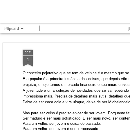
.^^. JOÃO GRANDO
Flipcard
Recente
Data
Marcad
Autor
or
OCT
Eterno retorno de
dia e noite [sobre
O porco
Pin
1
Roberto e
Aftersun]
explicado
inf
Eterno retorno de
Pin
Romário
histó
dia e noite [sobre
Jul 17th
May 16th
Sep 16th
Roberto e
O porco explicado
inf
Aftersun]
O conceito pejorativo que se tem da velhice é o mesmo que se
Romário
histó
E o popular é a primeira instância das coisas, que depois vão 
prejuízo, e hoje temos o mercado financeiro e seu micro univer
A juventude é uma coleção de novidades que se vai repetindo
Gueparda
Palestra vs.
Céu_selfie
impressiona mais. Precisa de detalhes mais sutis, detalhes que
Espetáculo
com
Deixa de ser coca cola e vira uísque, deixa de ser Michelangel
[#F
Jun 15th
Jun 2nd
Dec 28th
N
Gueparda
Céu_selfie
com
[#F
Mas para ser velho é preciso enjoar de ser jovem. Porquanto fa
Ser maduro é ser mais sofisticado. É ser mais novo, ser cont
Para um velho, ser jovem é coisa do passado.
Para um velho, ser jovem é ser ultrapassado.