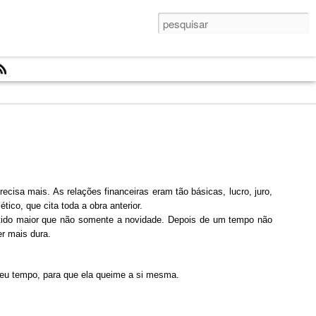
À Alair Gomes
RE:
Dos dois tipos de
coragem
Dos dois tipos de
Jun 21st
Jun 20th
Jun 22nd
À Alair Gomes
RE:
coragem
1
ecisa mais. As relações financeiras eram tão básicas, lucro, juro,
ico, que cita toda a obra anterior.
entido maior que não somente a novidade. Depois de um tempo não
Mês de trabalho
#shelfie
A chuva cênica
er mais dura.
cheio
[Tchau, Rio2016]
Mês de trabalho
Sep 22nd
Sep 1st
Aug 22nd
#shelfie
cheio
 seu tempo, para que ela queime a si mesma.