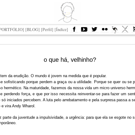
[PORTFÓLIO]
[BLOG]
[Perfil]
[Índice]
tores mais
Saúdo, saúde,
A imprecisa
Jersey
o que há, velhinho?
luentes da
saudade
saudade da
tores mais
A imprecisa
ria ocidental
Ditadura Militar
Saúdo, saúde,
Jul 5th
Oct 4th
Oct 5th
Aug 30th
luentes da
saudade da
saudade
 tem da erudição. O mundo é jovem na medida que é popular.
ria ocidental
Ditadura Militar
se sofisticando porque perdem a graça ou a utilidade. Porque se quer ou se pr
so hermético. Na maturidade, fazemos da nossa vida um micro universo hermét
 e perdendo força, e que por isso necessita reinventar-se para fazer um s
Eterna
Feira Parte -
Atelier novo
Grisaille
 só iniciados percebem. A luta pelo arrebatamento e pela surpresa passa a s
emoração
destaque_me
Eterna
o e vira Andy Wharol.
orçaChape]
ov 29th
Nov 6th
Oct 5th
Oct 5th
emoração
orçaChape]
z parte da juventude a impulsividade, a urgência: para que ela se esgote no
1
emporâneo.