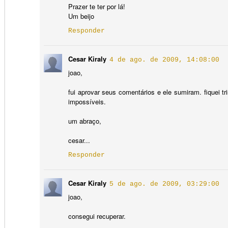
Amizade
Prazer te ter por lá!
Um beijo
Responder
Domingo é nós,
Idade de Cristo
Licença patética
Be
rapeize!
Domingo é nós,
Apr 3rd
Cesar Kiraly
Apr 3rd
Apr 2nd
M
4 de ago. de 2009, 14:08:00
Licença patética
rapeize!
joao,
fui aprovar seus comentários e ele sumiram. fiquei t
impossíveis.
Natalidade
Academicismo
Detalhes_GUER
A
RA ET PAZ
te
um abraço,
A
Dec 25th
Dec 21st
Nov 19th
O
Natalidade
Academicismo
te
cesar...
Responder
Luísa is luz
Meteoro de Gaza
Escaneamento
intermitente de
Escaneamento
Cesar Kiraly
5 de ago. de 2009, 03:29:00
momentos para
intermitente de
Jul 14th
Jul 14th
Jun 27th
J
joao,
fotomemorização
momentos para
fotomemorização
consegui recuperar.