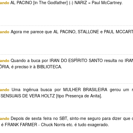
AL PACINO [in The Godfather] (-) NARIZ = Paul McCartney.
ando
_mágica
Contato
Portfólio - João
IMG_4422
Grando
Portfólio - João
Mar 6th
Feb 21st
Feb 13th
Jan 27th
_mágica
Grando
Agora me parece que AL PACINO, STALLONE e PAUL MCCART
ando
torretrato
Do que diz, sem
Horizonte olhos
Superjoão
drado v. 1
dizer, a dor
nos olhos
Do que diz, sem
ep 17th
Sep 12th
Aug 26th
Aug 13th
dizer, a dor
Quando a buca por IRAN DO ESPÌRITO SANTO resulta no IR
ando
RIA, é preciso ir à BIBLIOTECA.
orrupção
Camelbird
Não terrestres
Câncer do
Chávez, Sir
Uma ingênua busca por MULHER BRASILEIRA gerou um r
ando
Câncer do
Willian Campb
May 9th
Apr 15th
Mar 12th
Mar 7th
SENSUAIS DE VERA HOLTZ [tipo Presença de Anita].
Chávez, Sir
Willian Campb
Depois de sexta feira no SBT, sinto-me seguro para dizer qu
ando
usência
2012, 21/12
Motivacional #1
Esteio: nov
é FRANK FARMER - Chuck Norris etc. é tudo exagerado.
orária até
adesivo
4/02/13