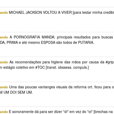
an 31st
Dec 21st
Dec 13th
Nov 27th
1
MICHAEL JACKSON VOLTOU A VIVER [para testar minha credibil
ando
mpo seco
Pulo do gato
21/7_21h02min_
[minha] vida
30"_F4.5_ISO32
eterna
00: o céu:
[minha] vida
Aug 1st
Jul 26th
Jul 24th
Jul 11th
mpo seco
eterna
A PORNOGRAFIA MANDA: principais resultados para buscas
ando
A, PRIMA e até mesmo ESPOSA são todos de PUTARIA.
 tempo é
"Olha p/ mim"
efeito fácil
vintedoze
favorito
As recomendações para higiene das mãos por causa da #gri
ando
 tempo é
May 9th
Apr 28th
Apr 26th
Apr 26th
m estágio coletivo em #TOC [transt. obssess. compuls.]
favorito
Uma das poucas vantanges visuais da reforma ort. ficou para
ando
er o quê?
Ballantines (12
Canoas-->POA >
PAUL, Mc...
M UM DOI SEM UM.
anos) / Jubileu
fundo do mundo
[Cartney? Nã
PAUL, Mc...
> topo de tudo
Jean.]
ar 19th
Mar 15th
Mar 11th
Mar 8th
er o quê?
[Cartney? Nã
Jean.]
E sonoramente dá para ser dizer "ói" em vez do "oi" [brechas na l
ando