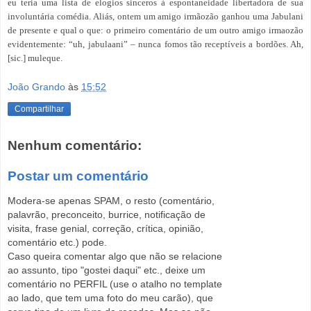
eu teria uma lista de elogios sinceros à espontaneidade libertadora de sua
involuntária comédia. Aliás, ontem um amigo irmãozão ganhou uma Jabulani
de presente e qual o que: o primeiro comentário de um outro amigo irmaozão
evidentemente: “uh, jabulaani” – nunca fomos tão receptíveis a bordões. Ah,
[sic.] muleque.
João Grando
às
15:52
Compartilhar
Nenhum comentário:
Postar um comentário
Modera-se apenas SPAM, o resto (comentário,
palavrão, preconceito, burrice, notificação de
visita, frase genial, correção, crítica, opinião,
comentário etc.) pode.
Caso queira comentar algo que não se relacione
ao assunto, tipo "gostei daqui" etc., deixe um
comentário no PERFIL (use o atalho no template
ao lado, que tem uma foto do meu carão), que