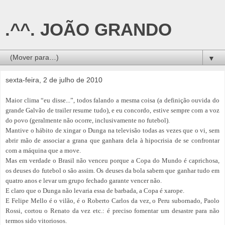
.^^. JOÃO GRANDO
▼
sexta-feira, 2 de julho de 2010
Maior clima “eu disse...”, todos falando a mesma coisa (a definição ouvida do
grande Galvão de trailer resume tudo), e eu concordo, estive sempre com a voz
do povo (geralmente não ocorre, inclusivamente no futebol).
Mantive o hábito de xingar o Dunga na televisão todas as vezes que o vi, sem
abrir mão de associar a grana que ganhara dela à hipocrisia de se confrontar
com a máquina que a move.
Mas em verdade o Brasil não venceu porque a Copa do Mundo é caprichosa,
os deuses do futebol o são assim. Os deuses da bola sabem que ganhar tudo em
quatro anos e levar um grupo fechado garante vencer não.
E claro que o Dunga não levaria essa de barbada, a Copa é xarope.
E Felipe Mello é o vilão, é o Roberto Carlos da vez, o Peru subornado, Paolo
Rossi, cortou o Renato da vez etc.: é preciso fomentar um desastre para não
termos sido vitoriosos.