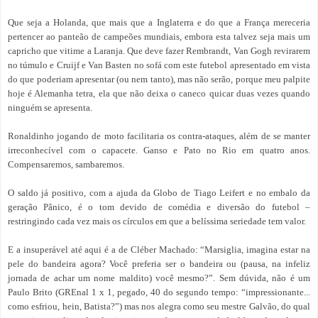
Que seja a Holanda, que mais que a Inglaterra e do que a França mereceria
pertencer ao panteão de campeões mundiais, embora esta talvez seja mais um
capricho que vitime a Laranja. Que deve fazer Rembrandt, Van Gogh revirarem
no túmulo e Cruijf e Van Basten no sofá com este futebol apresentado em vista
do que poderiam apresentar (ou nem tanto), mas não serão, porque meu palpite
hoje é Alemanha tetra, ela que não deixa o caneco quicar duas vezes quando
ninguém se apresenta.
Ronaldinho jogando de moto facilitaria os contra-ataques, além de se manter
irreconhecível com o capacete. Ganso e Pato no Rio em quatro anos.
Compensaremos, sambaremos.
O saldo já positivo, com a ajuda da Globo de Tiago Leifert e no embalo da
geração Pânico, é o tom devido de comédia e diversão do futebol –
restringindo cada vez mais os círculos em que a belíssima seriedade tem valor.
E a insuperável até aqui é a de Cléber Machado: “Marsiglia, imagina estar na
pele do bandeira agora? Você preferia ser o bandeira ou (pausa, na infeliz
jornada de achar um nome maldito) você mesmo?”. Sem dúvida, não é um
Paulo Brito (GREnal 1 x 1, pegado, 40 do segundo tempo: “impressionante...
como esfriou, hein, Batista?”) mas nos alegra como seu mestre Galvão, do qual