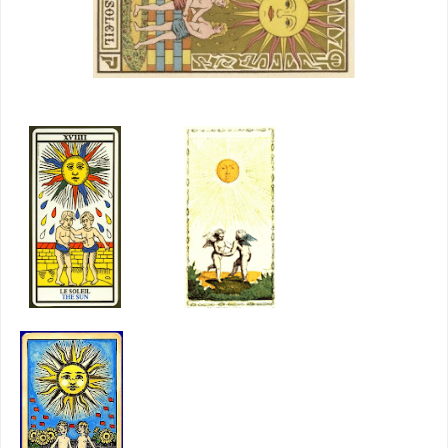
_
_____
__
___