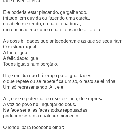
face haver faces ali.
Ele poderia estar piscando, gargalhando,
irritado, em dúvida ou fazendo uma careta,
o cabelo mexendo, o charuto na boca,
uma brincadeira com o charuto usando a careta.
As possibilidades que antecederam e as que se seguiriam.
O mistério: igual.
A fúria: igual.
A felicidade: igual.
Todos iguais num berçário.
Hoje em dia não há tempo para igualdades,
o que repete ou se repete fica um só, o resto se elimina.
Um só representando. Ali, ele.
Ali, ele e o potencial do riso, de fúria, de surpresa.
A voz do povo no linguajar de deus.
Na face séria, as faces todas repousadas,
podendo serem a qualquer momento.
O longe: para receber o olhar;