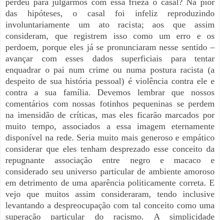
perdeu para julgarmos com essa frieza o casal? Na pior
das hipóteses, o casal foi infeliz reproduzindo
involuntariamente um ato racista; aos que assim
consideram, que registrem isso como um erro e os
perdoem, porque eles já se pronunciaram nesse sentido –
avançar com esses dados superficiais para tentar
enquadrar o pai num crime ou numa postura racista (a
despeito de sua história pessoal) é violência contra ele e
contra a sua família. Devemos lembrar que nossos
comentários com nossas fotinhos pequeninas se perdem
na imensidão de críticas, mas eles ficarão marcados por
muito tempo, associados a essa imagem eternamente
disponível na rede. Seria muito mais generoso e empático
considerar que eles tenham desprezado esse conceito da
repugnante associação entre negro e macaco e
considerado seu universo particular de ambiente amoroso
em detrimento de uma aparência politicamente correta. E
vejo que muitos assim consideraram, tendo inclusive
levantando a despreocupação com tal conceito como uma
superação particular do racismo. A simplicidade